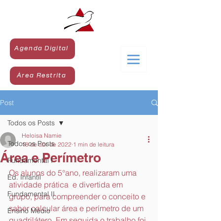
Agenda Digital
Área Restrita
Post
Todos os Posts
Heloisa Namie
Todos os Posts
18 de abr. de 2022
1 min de leitura
Área e Perímetro
Fundamental I
Os alunos do 5°ano, realizaram uma 
Ed. Infantil
atividade prática  e divertida em 
Fundamental II
grupo, para compreender o conceito e 
saber calcular área e perímetro de um 
Ensino Médio
quadrilátero. Em seguida o trabalho foi 