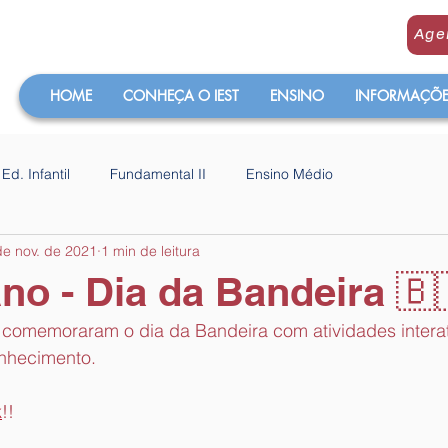
Age
HOME
CONHEÇA O IEST
ENSINO
INFORMAÇÕES
Ed. Infantil
Fundamental II
Ensino Médio
de nov. de 2021
1 min de leitura
Ano - Dia da Bandeira 🇧
 comemoraram o dia da Bandeira com atividades interat
nhecimento.
k
!!