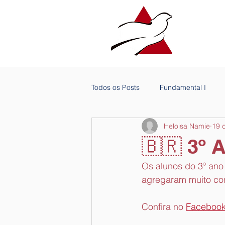
Todos os Posts
Fundamental I
Heloisa Namie
19 
🇧🇷 3º 
Os alunos do 3º ano
agregaram muito co
Confira no 
Faceboo