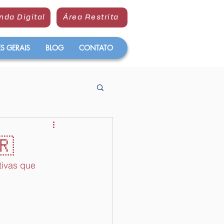
nda Digital
Área Restrita
 GERAIS
BLOG
CONTATO
🇷
ivas que 