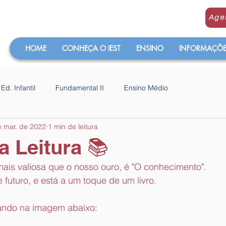
Age
HOME
CONHEÇA O IEST
ENSINO
INFORMAÇÕES
Ed. Infantil
Fundamental II
Ensino Médio
e mar. de 2022
1 min de leitura
a Leitura 📚
mais valiosa que o nosso ouro, é "O conhecimento".
te futuro, e está a um toque de um livro.
icando na imagem abaixo: