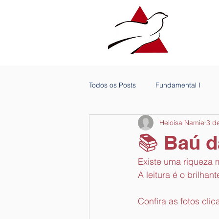
Todos os Posts
Fundamental I
Heloisa Namie
3 d
📚 Baú d
Existe uma riqueza 
A leitura é o brilhan
Confira as fotos cl