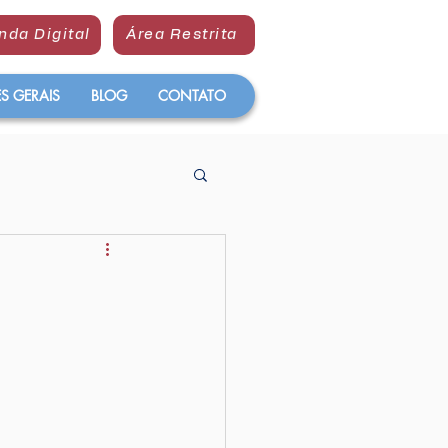
nda Digital
Área Restrita
 GERAIS
BLOG
CONTATO