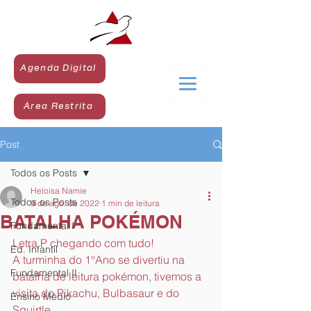
Agenda Digital
Área Restrita
Post
Todos os Posts
Heloisa Namie
Todos os Posts
9 de ago. de 2022
1 min de leitura
BATALHA POKÉMON
Fundamental I
Letra P chegando com tudo!
Ed. Infantil
A turminha do 1°Ano se divertiu na 
Fundamental II
batalha de leitura pokémon, tivemos a 
visita do Pikachu, Bulbasaur e do 
Ensino Médio
Squirtle. 