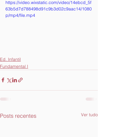
https://video.wixstatic.com/video/14ebcd_5f
63b5d7d788498d91c9b3d02c9aac14/1080
p/mp4/file.mp4
Ed. Infantil
Fundamental I
Ver tudo
Posts recentes