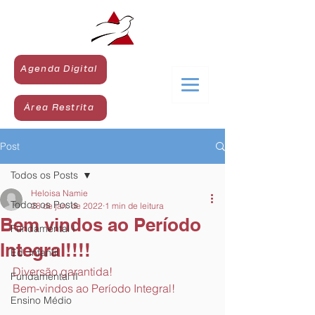
Agenda Digital
Área Restrita
Post
Todos os Posts
Heloisa Namie
Todos os Posts
28 de jan. de 2022
1 min de leitura
Bem vindos ao Período
Fundamental I
Integral!!!!
Ed. Infantil
Diversão garantida!
Fundamental II
Bem-vindos ao Período Integral!
Ensino Médio