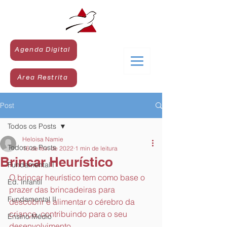
Agenda Digital
Área Restrita
Post
Todos os Posts
Heloisa Namie
Todos os Posts
16 de fev. de 2022
1 min de leitura
Brincar Heurístico
Fundamental I
O brincar heurístico tem como base o 
Ed. Infantil
prazer das brincadeiras para 
Fundamental II
descobrir e alimentar o cérebro da 
criança, contribuindo para o seu 
Ensino Médio
desenvolvimento.