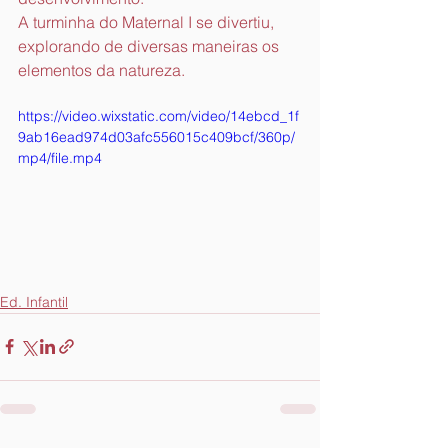
A turminha do Maternal I se divertiu, 
explorando de diversas maneiras os 
elementos da natureza.
https://video.wixstatic.com/video/14ebcd_1f
9ab16ead974d03afc556015c409bcf/360p/
mp4/file.mp4
Ed. Infantil