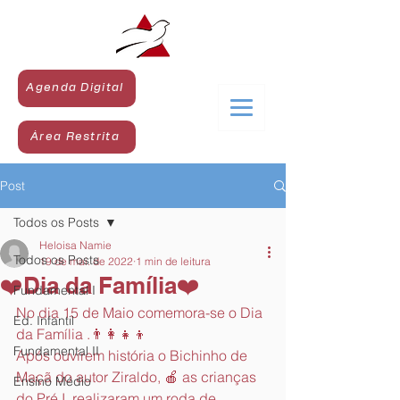
Agenda Digital
Área Restrita
Post
Todos os Posts
Heloisa Namie
Todos os Posts
19 de mai. de 2022
1 min de leitura
❤️Dia da Família❤️
Fundamental I
No dia 15 de Maio comemora-se o Dia 
Ed. Infantil
da Família .👨‍👩‍👧‍👦
Fundamental II
Após ouvirem história o Bichinho de 
Maçã do autor Ziraldo, 🍎 as crianças 
Ensino Médio
do Pré I  realizaram um roda de 