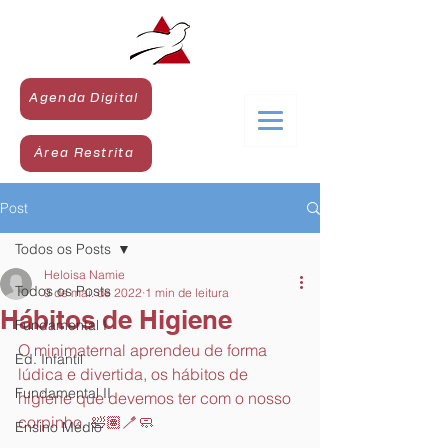
Agenda Digital
Área Restrita
Post
Todos os Posts
Heloisa Namie
Todos os Posts
9 de mai. de 2022
1 min de leitura
Hábitos de Higiene
Fundamental I
O minimaternal aprendeu de forma 
Ed. Infantil
lúdica e divertida, os hábitos de 
Fundamental II
higiene que devemos ter com o nosso 
corpinho. 🛀🏽🪥🧼
Ensino Médio