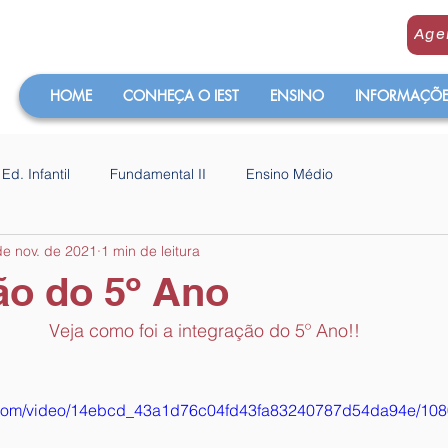
Age
HOME
CONHEÇA O IEST
ENSINO
INFORMAÇÕES
Ed. Infantil
Fundamental II
Ensino Médio
de nov. de 2021
1 min de leitura
ão do 5º Ano
Veja como foi a integração do 5º Ano!!
tic.com/video/14ebcd_43a1d76c04fd43fa83240787d54da94e/108