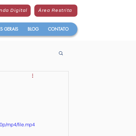
nda Digital
Área Restrita
 GERAIS
BLOG
CONTATO
0p/mp4/file.mp4