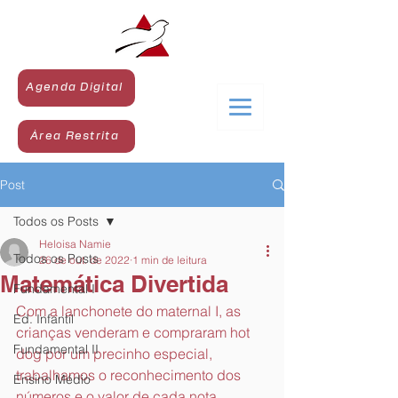
Agenda Digital
Área Restrita
Post
Todos os Posts
Heloisa Namie
Todos os Posts
26 de out. de 2022
1 min de leitura
Matemática Divertida
Fundamental I
Com a lanchonete do maternal I, as 
Ed. Infantil
crianças venderam e compraram hot 
Fundamental II
dog por um precinho especial, 
trabalhamos o reconhecimento dos 
Ensino Médio
números e o valor de cada nota.