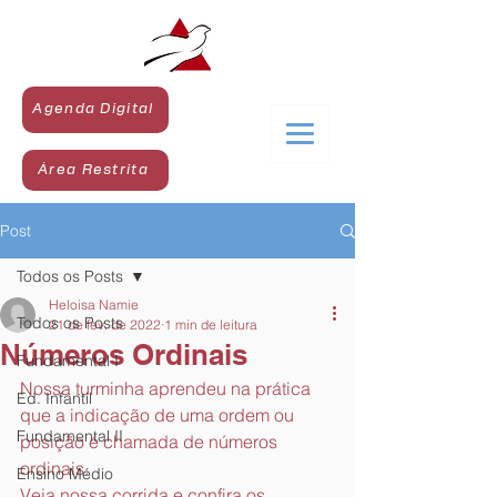
Agenda Digital
Área Restrita
Post
Todos os Posts
Heloisa Namie
Todos os Posts
21 de fev. de 2022
1 min de leitura
Números Ordinais
Fundamental I
Nossa turminha aprendeu na prática 
Ed. Infantil
que a indicação de uma ordem ou 
Fundamental II
posição é chamada de números 
ordinais.
Ensino Médio
Veja nossa corrida e confira os 