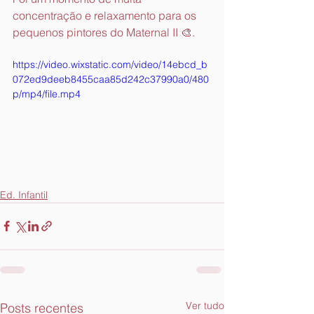
concentração e relaxamento para os 
pequenos pintores do Maternal II 🎨.
https://video.wixstatic.com/video/14ebcd_b
072ed9deeb8455caa85d242c37990a0/480
p/mp4/file.mp4
Ed. Infantil
Ver tudo
Posts recentes