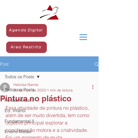
Agenda Digital
Área Restrita
Post
Todos os Posts
Heloisa Namie
Todos os Posts
29 de nov. de 2023
1 min de leitura
Pintura no plástico
Fundamental I
Essa atividade de pintura no plástico, 
Ed. Infantil
além de ser muito divertida, tem como 
Fundamental II
objetivo principal explorar a 
coordenação motora e a criatividade. 
Ensino Médio
Foi um momento de muita 