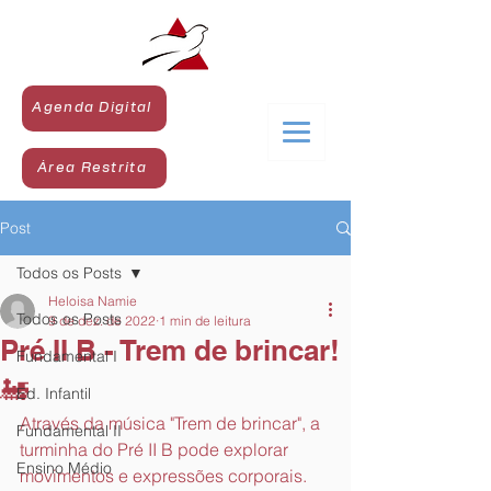
Agenda Digital
Área Restrita
Post
Todos os Posts
Heloisa Namie
Todos os Posts
9 de dez. de 2022
1 min de leitura
Pré II B - Trem de brincar!
Fundamental I
🚂
Ed. Infantil
Através da música "Trem de brincar", a 
Fundamental II
turminha do Pré II B pode explorar 
Ensino Médio
movimentos e expressões corporais.