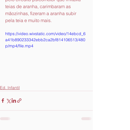
teias de aranha, carimbaram as 
mãozinhas, fizeram a aranha subir 
pela teia e muito mais.
https://video.wixstatic.com/video/14ebcd_6
a41b890233342ebb2ca2bf814106513/480
p/mp4/file.mp4
Ed. Infantil