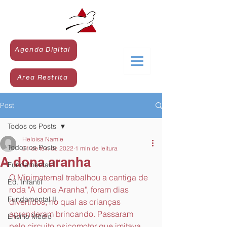
Agenda Digital
Área Restrita
Post
Todos os Posts
Heloisa Namie
Todos os Posts
21 de fev. de 2022
1 min de leitura
A dona aranha
Fundamental I
O Minimaternal trabalhou a cantiga de 
Ed. Infantil
roda "A dona Aranha", foram dias 
Fundamental II
divertidos, no qual as crianças 
aprenderam brincando. Passaram 
Ensino Médio
pelo circuito psicomotor que imitava 