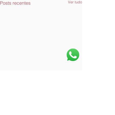
Ver tudo
Posts recentes
Ilha da Letra I