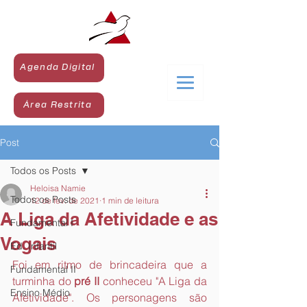
Agenda Digital
Área Restrita
Post
Todos os Posts
Heloisa Namie
Todos os Posts
12 de fev. de 2021
1 min de leitura
A Liga da Afetividade e as
Fundamental I
Vogais
Ed. Infantil
Foi em ritmo de brincadeira que a 
Fundamental II
turminha do 
pré II
 conheceu "A Liga da 
Ensino Médio
Afetividade". Os personagens são 