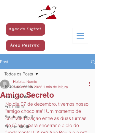
Agenda Digital
Área Restrita
Post
Todos os Posts
Heloisa Namie
Todos os Posts
9 de dez. de 2022
1 min de leitura
Amigo Secreto
Fundamental I
No dia 07 de dezembro, tivemos nosso 
Ed. Infantil
"amigo chocolate"! Um momento de 
Fundamental II
confraternização entre as duas turmas 
do 5º ano, para encerrar o ciclo do 
Ensino Médio
fundamental I. A prô Ana Paula e a prô 