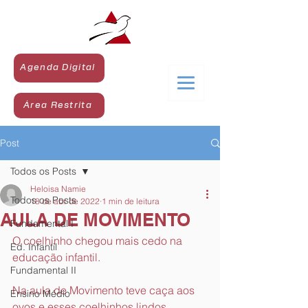
Agenda Digital
Área Restrita
Post
Todos os Posts
Heloisa Namie
Todos os Posts
18 de abr. de 2022
1 min de leitura
AULA DE MOVIMENTO
Fundamental I
O coelhinho chegou mais cedo na 
Ed. Infantil
educação infantil.
Fundamental II
Na aula de Movimento teve caça aos 
Ensino Médio
ovos e esses coelhinhos lindos 