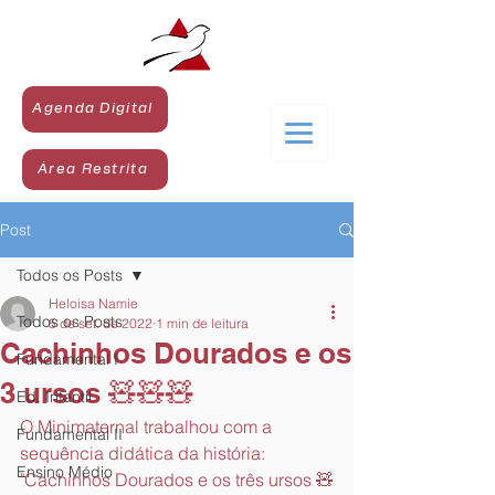
Agenda Digital
Área Restrita
Post
Todos os Posts
Heloisa Namie
Todos os Posts
5 de set. de 2022
1 min de leitura
Cachinhos Dourados e os
Fundamental I
3 ursos 🧸🧸🧸
Ed. Infantil
O Minimaternal trabalhou com a 
Fundamental II
sequência didática da história: 
Ensino Médio
"Cachinhos Dourados e os três ursos 🧸