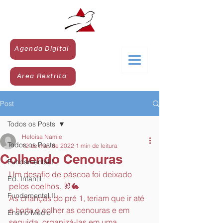
Agenda Digital
Área Restrita
Post
Todos os Posts
Heloisa Namie
Todos os Posts
12 de mai. de 2022
1 min de leitura
Colhendo Cenouras
Fundamental I
Um desafio de páscoa foi deixado 
Ed. Infantil
pelos coelhos. 🐰🐇
Fundamental II
As crianças do pré 1, teriam que ir até 
a horta e colher as cenouras e em 
Ensino Médio
seguida, organizá-las em uma 