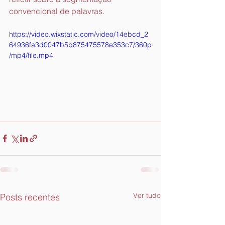
convencional de palavras.
https://video.wixstatic.com/video/14ebcd_2
64936fa3d0047b5b875475578e353c7/360p
/mp4/file.mp4
Ver tudo
Posts recentes