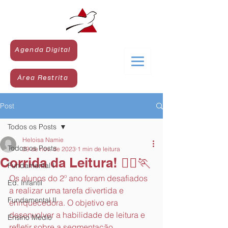
Agenda Digital
Área Restrita
Post
Todos os Posts
Heloisa Namie
Todos os Posts
29 de nov. de 2023
1 min de leitura
Corrida da Leitura! 🏃‍♀️🏃
Fundamental I
Os alunos do 2º ano foram desafiados 
Ed. Infantil
a realizar uma tarefa divertida e 
Fundamental II
enriquecedora. O objetivo era 
desenvolver a habilidade de leitura e 
Ensino Médio
refletir sobre a segmentação 