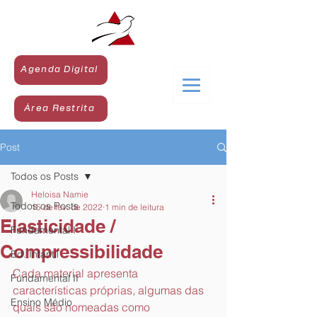
Agenda Digital
Área Restrita
Post
Todos os Posts
Heloisa Namie
Todos os Posts
15 de fev. de 2022
1 min de leitura
Elasticidade /
Fundamental I
Compressibilidade
Ed. Infantil
Cada material apresenta 
Fundamental II
características próprias, algumas das 
Ensino Médio
quais são nomeadas como 