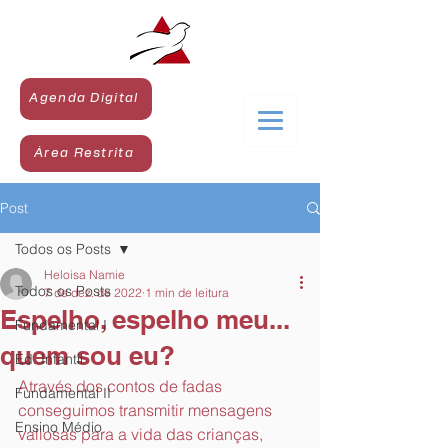
Agenda Digital
Área Restrita
Post
Todos os Posts
Heloisa Namie
Todos os Posts
7 de dez. de 2022
1 min de leitura
Espelho, espelho meu...
Fundamental I
quem sou eu?
Ed. Infantil
Através dos contos de fadas 
Fundamental II
conseguimos transmitir mensagens 
Ensino Médio
valiosas para a vida das crianças, 