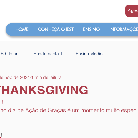
Age
HOME
CONHEÇA O IEST
ENSINO
INFORMAÇÕES
Ed. Infantil
Fundamental II
Ensino Médio
de nov. de 2021
1 min de leitura
THANKSGIVING
!!
o no dia de Ação de Graças é um momento muito especi
k
!