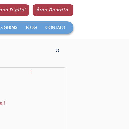
nda Digital
Área Restrita
 GERAIS
BLOG
CONTATO
al!