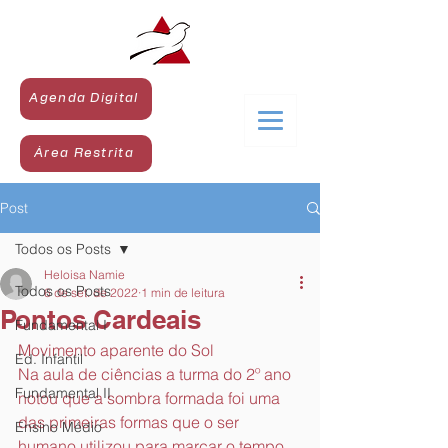
Agenda Digital
Área Restrita
Post
Todos os Posts
Heloisa Namie
Todos os Posts
6 de set. de 2022
1 min de leitura
Pontos Cardeais
Fundamental I
Movimento aparente do Sol
Ed. Infantil
Na aula de ciências a turma do 2º ano 
Fundamental II
notou que a sombra formada foi uma 
das primeiras formas que o ser 
Ensino Médio
humano utilizou para marcar o tempo. 