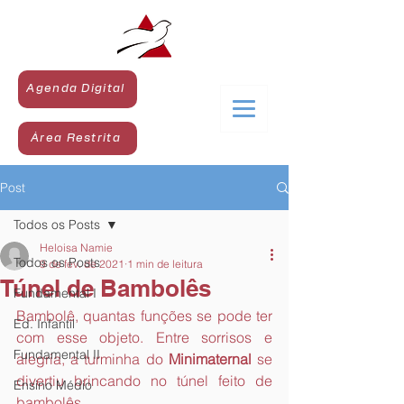
Agenda Digital
Área Restrita
Post
Todos os Posts
Heloisa Namie
Todos os Posts
9 de fev. de 2021
1 min de leitura
Túnel de Bambolês
Fundamental I
Bambolê, quantas funções se pode ter 
Ed. Infantil
com esse objeto. Entre sorrisos e 
Fundamental II
alegria, a turminha do 
Minimaternal 
se 
divertiu brincando no túnel feito de 
Ensino Médio
bambolês.