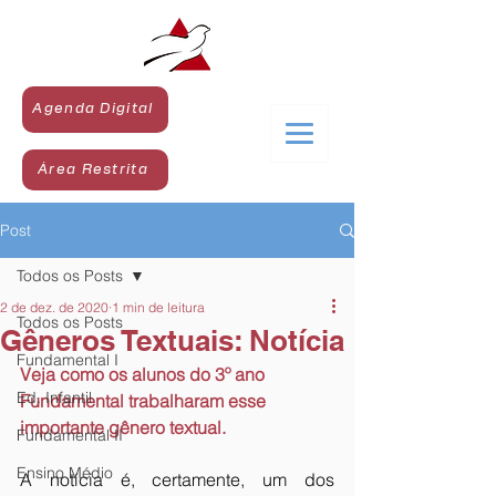
Agenda Digital
Área Restrita
Post
Todos os Posts
2 de dez. de 2020
1 min de leitura
Todos os Posts
Gêneros Textuais: Notícia
Fundamental I
Veja como os alunos do 3º ano 
Ed. Infantil
Fundamental trabalharam esse 
importante gênero textual. 
Fundamental II
Ensino Médio
A notícia é, certamente, um dos 