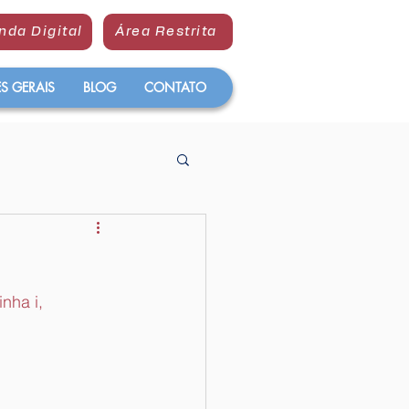
nda Digital
Área Restrita
 GERAIS
BLOG
CONTATO
nha i, 