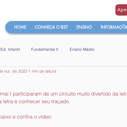
Age
HOME
CONHEÇA O IEST
ENSINO
INFORMAÇÕES
Ed. Infantil
Fundamental II
Ensino Médio
de out. de 2022
1 min de leitura
al I participaram de um circuito muito divertido da letri
a letra e conhecer seu traçado.
aixo e confira o vídeo: